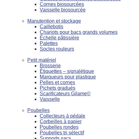
Cornes biosourcées
Vaisselle biosourcée
Manutention et stockage
Caillebotis
Chariots pour bacs grands volumes
Échelle pâtissière
Palettes
Socles rouleurs
Petit matériel
Brosserie
Étiquettes – signalétique
Marqueurs pour plastique
Pelles et cornes
Pichets gradués
Scarificateurs Gilame©
Vaisselle
Poubelles
Collecteurs à pédale
Corbeilles à papier
Poubelles rondes
Poubelles tri sélectif
Supports sacs