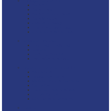
Stockage manutention
Bacs Alto +
Bacs Cristal +
Bacs Europe et divers
Bacs Modulus
Casiers de lavage
Charriots et rayonnage
Conteneurs isothermes
Service en boutique
Etiquetage et affichage
Glacerie
Plats et guéridons
Ustensiles de service
Hygiène, entretien et protection
Aspirateurs
Lavage des mains
Matériel-produits d’entretien
Sanitaires
Traitement des nuisibles
Tri des déchets
Vêtements de protection
Librairie