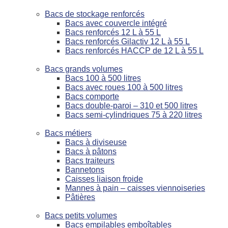
Bacs de stockage renforcés
Bacs avec couvercle intégré
Bacs renforcés 12 L à 55 L
Bacs renforcés Gilactiv 12 L à 55 L
Bacs renforcés HACCP de 12 L à 55 L
Bacs grands volumes
Bacs 100 à 500 litres
Bacs avec roues 100 à 500 litres
Bacs comporte
Bacs double-paroi – 310 et 500 litres
Bacs semi-cylindriques 75 à 220 litres
Bacs métiers
Bacs à diviseuse
Bacs à pâtons
Bacs traiteurs
Bannetons
Caisses liaison froide
Mannes à pain – caisses viennoiseries
Pâtières
Bacs petits volumes
Bacs empilables emboîtables