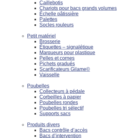
Caillebotis
Chariots pour bacs grands volumes
Échelle pâtissière
Palettes
Socles rouleurs
Petit matériel
Brosserie
Étiquettes – signalétique
Marqueurs pour plastique
Pelles et cornes
Pichets gradués
Scarificateurs Gilame©
Vaisselle
Poubelles
Collecteurs à pédale
Corbeilles à papier
Poubelles rondes
Poubelles tri sélectif
Supports sacs
Produits divers
Bacs contrôle d’accès
Bacs d’intervention