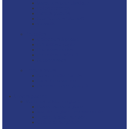
Marqueurs pour plastique
Pelles et cornes
Pichets gradués
Scarificateurs Gilame©
Vaisselle
Poubelles
Collecteurs à pédale
Corbeilles à papier
Poubelles rondes
Poubelles tri sélectif
Supports sacs
Produits divers
Bacs contrôle d’accès
Bacs d’intervention
Patères et porte-parapluie
Univers glacerie
Machines production glace
Pasteurisateur à glace
Machine à glace professionnelle
Turbine à glace sur table
Cellule de surgélation