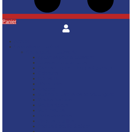
Panier
Accueil
Ustensiles et matériel
Boulangerie – pâtisserie
Appareils pour la pâtisserie
Brosses et coupe-pâtes
Cadres, cercles et formes à gâteaux
Colorants
Confiserie
Découpoirs
Glacerie
Matériel et ustensiles de boulangerie
Moules flexibles
Moules rigides
Multi-moules
Petits ustensiles
Plaques et grilles
Poches à douille à décor
Toiles et feuilles de cuisson