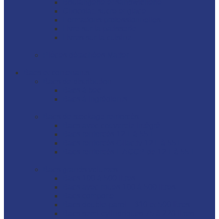
Boulangerie et sandwicherie
Chocolat, sucre et glace
Formations professionnelles
Livre sur la pâtisserie
Livres sur la cuisine
Pièces détachées Matfer
Bacs et contenants
Bacs de distribution
Bacs à bec
Bacs à ingrédients
Bacs de stockage renforcés
Bacs avec couvercle intégré
Bacs renforcés 12 L à 55 L
Bacs renforcés Gilactiv 12 L à 55 L
Bacs renforcés HACCP de 12 L à 55 L
Bacs grands volumes
Bacs 100 à 500 litres
Bacs avec roues 100 à 500 litres
Bacs comporte
Bacs double-paroi – 310 et 500 litres
Bacs semi-cylindriques 75 à 220 litres