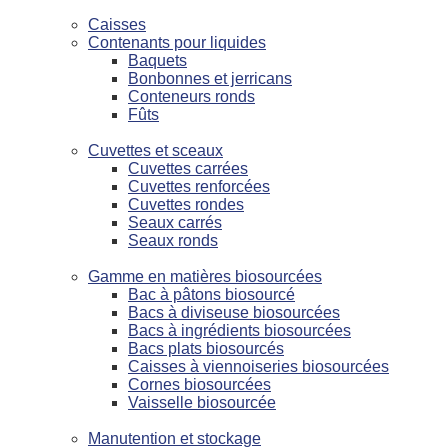
Caisses
Contenants pour liquides
Baquets
Bonbonnes et jerricans
Conteneurs ronds
Fûts
Cuvettes et sceaux
Cuvettes carrées
Cuvettes renforcées
Cuvettes rondes
Seaux carrés
Seaux ronds
Gamme en matières biosourcées
Bac à pâtons biosourcé
Bacs à diviseuse biosourcées
Bacs à ingrédients biosourcées
Bacs plats biosourcés
Caisses à viennoiseries biosourcées
Cornes biosourcées
Vaisselle biosourcée
Manutention et stockage