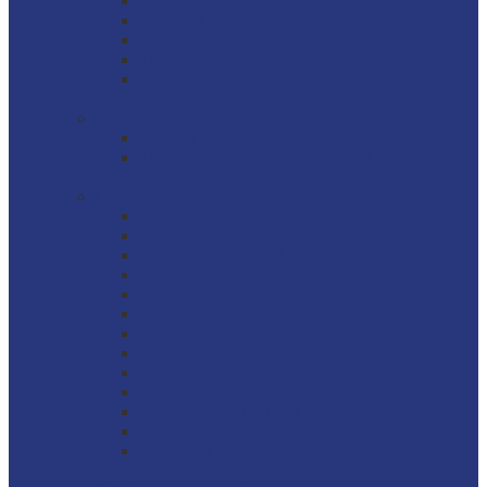
Robots électriques
Siphons
Thermomètres et minuteurs
Trancheurs
Ustensiles pour le dressage
Chocolaterie
Moules
Trempeuse et appareils divers
Coutellerie
Affûtage
Ciseaux
Couteaux « Global »
Couteaux à fromage
Couteaux à pain
Couteaux à poisson
Couteaux à viande
Couteaux d’office
Couteaux Européens et barres
Guillotine
Mallettes et armoires à couteaux
Petits outils
Planches de découpe