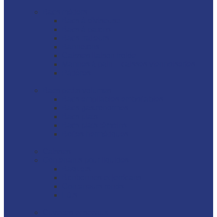
Bacs métiers
Bacs à diviseuse
Bacs à pâtons
Bacs traiteurs
Bannetons
Caisses liaison froide
Mannes à pain – caisses viennoiseries
Pâtières
Bacs petits volumes
Bacs empilables emboîtables
Bacs gastronormes
Bacs plats
Bacs plats témoins
Boîtes hermétiques
Caisses
Contenants pour liquides
Baquets
Bonbonnes et jerricans
Conteneurs ronds
Fûts
Cuvettes et sceaux