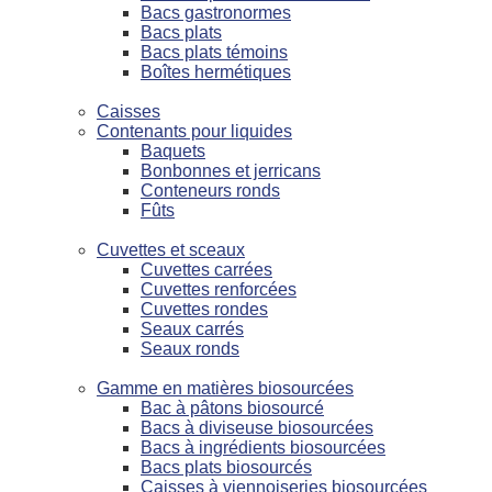
Bacs gastronormes
Bacs plats
Bacs plats témoins
Boîtes hermétiques
Caisses
Contenants pour liquides
Baquets
Bonbonnes et jerricans
Conteneurs ronds
Fûts
Cuvettes et sceaux
Cuvettes carrées
Cuvettes renforcées
Cuvettes rondes
Seaux carrés
Seaux ronds
Gamme en matières biosourcées
Bac à pâtons biosourcé
Bacs à diviseuse biosourcées
Bacs à ingrédients biosourcées
Bacs plats biosourcés
Caisses à viennoiseries biosourcées