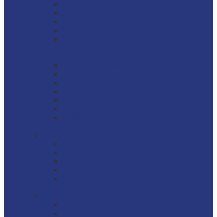
Cuvettes carrées
Cuvettes renforcées
Cuvettes rondes
Seaux carrés
Seaux ronds
Gamme en matières biosourcées
Bac à pâtons biosourcé
Bacs à diviseuse biosourcées
Bacs à ingrédients biosourcées
Bacs plats biosourcés
Caisses à viennoiseries biosourcées
Cornes biosourcées
Vaisselle biosourcée
Manutention et stockage
Caillebotis
Chariots pour bacs grands volumes
Échelle pâtissière
Palettes
Socles rouleurs
Petit matériel
Brosserie
Étiquettes – signalétique