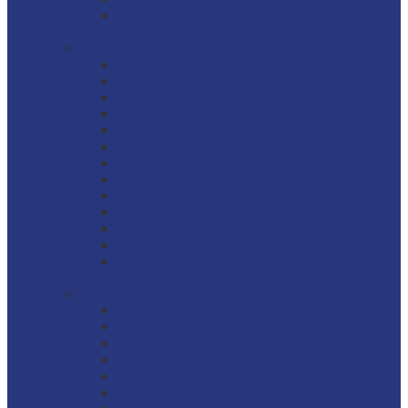
Ustensiles à décor fin
Cuisson
Accessoires inox
Appareils de cuisson
Bacs gastro inox
Batterie de cuisine aluminium
Batterie de cuisine cuivre
Batterie de cuisine inox
Batterie tôle
Cuiseurs
Fonte émaillée
Grill
Plats à rôtir
Poêles anti-adhésives
Ustensiles
Préparation
Appareils manuels
Balance cuisine
Batteurs-mélangeurs-mixeurs
Machines sous vide
Mise en place
Mixeur plongeant professionnel