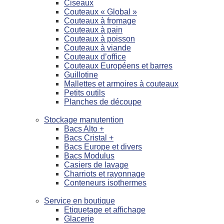
Ciseaux
Couteaux « Global »
Couteaux à fromage
Couteaux à pain
Couteaux à poisson
Couteaux à viande
Couteaux d’office
Couteaux Européens et barres
Guillotine
Mallettes et armoires à couteaux
Petits outils
Planches de découpe
Stockage manutention
Bacs Alto +
Bacs Cristal +
Bacs Europe et divers
Bacs Modulus
Casiers de lavage
Charriots et rayonnage
Conteneurs isothermes
Service en boutique
Etiquetage et affichage
Glacerie