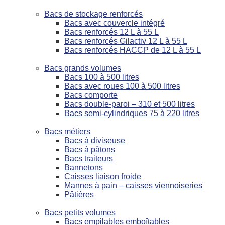
Bacs de stockage renforcés
Bacs avec couvercle intégré
Bacs renforcés 12 L à 55 L
Bacs renforcés Gilactiv 12 L à 55 L
Bacs renforcés HACCP de 12 L à 55 L
Bacs grands volumes
Bacs 100 à 500 litres
Bacs avec roues 100 à 500 litres
Bacs comporte
Bacs double-paroi – 310 et 500 litres
Bacs semi-cylindriques 75 à 220 litres
Bacs métiers
Bacs à diviseuse
Bacs à pâtons
Bacs traiteurs
Bannetons
Caisses liaison froide
Mannes à pain – caisses viennoiseries
Pâtières
Bacs petits volumes
Bacs empilables emboîtables