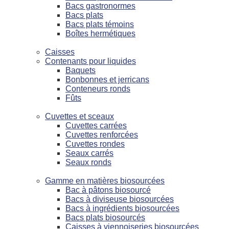
Bacs gastronormes
Bacs plats
Bacs plats témoins
Boîtes hermétiques
Caisses
Contenants pour liquides
Baquets
Bonbonnes et jerricans
Conteneurs ronds
Fûts
Cuvettes et sceaux
Cuvettes carrées
Cuvettes renforcées
Cuvettes rondes
Seaux carrés
Seaux ronds
Gamme en matières biosourcées
Bac à pâtons biosourcé
Bacs à diviseuse biosourcées
Bacs à ingrédients biosourcées
Bacs plats biosourcés
Caisses à viennoiseries biosourcées