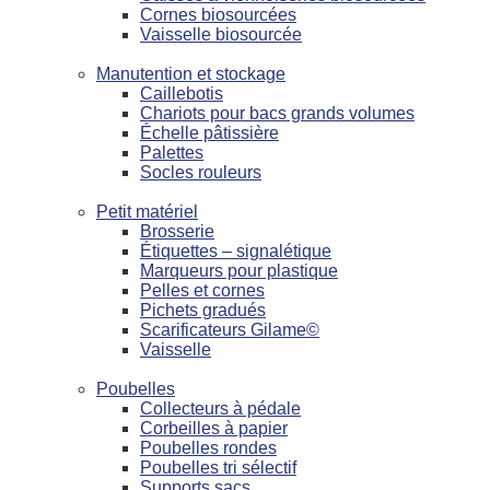
Cornes biosourcées
Vaisselle biosourcée
Manutention et stockage
Caillebotis
Chariots pour bacs grands volumes
Échelle pâtissière
Palettes
Socles rouleurs
Petit matériel
Brosserie
Étiquettes – signalétique
Marqueurs pour plastique
Pelles et cornes
Pichets gradués
Scarificateurs Gilame©
Vaisselle
Poubelles
Collecteurs à pédale
Corbeilles à papier
Poubelles rondes
Poubelles tri sélectif
Supports sacs