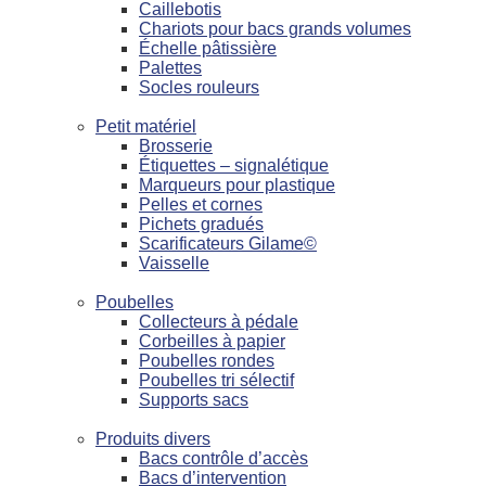
Caillebotis
Chariots pour bacs grands volumes
Échelle pâtissière
Palettes
Socles rouleurs
Petit matériel
Brosserie
Étiquettes – signalétique
Marqueurs pour plastique
Pelles et cornes
Pichets gradués
Scarificateurs Gilame©
Vaisselle
Poubelles
Collecteurs à pédale
Corbeilles à papier
Poubelles rondes
Poubelles tri sélectif
Supports sacs
Produits divers
Bacs contrôle d’accès
Bacs d’intervention