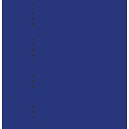
Marqueurs pour plastique
Pelles et cornes
Pichets gradués
Scarificateurs Gilame©
Vaisselle
Poubelles
Collecteurs à pédale
Corbeilles à papier
Poubelles rondes
Poubelles tri sélectif
Supports sacs
Produits divers
Bacs contrôle d’accès
Bacs d’intervention
Patères et porte-parapluie
Univers glacerie
Machines production glace
Pasteurisateur à glace
Machine à glace professionnelle
Turbine à glace sur table
Cellule de surgélation