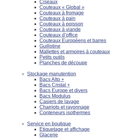
Ciseaux
Couteaux « Global »
Couteaux à fromage
Couteaux à pain
Couteaux à poisson
Couteaux à viande
Couteaux d’office
Couteaux Européens et barres
Guillotine
Mallettes et armoires à couteaux
Petits outils
Planches de découpe
Stockage manutention
Bacs Alto +
Bacs Cristal +
Bacs Europe et divers
Bacs Modulus
Casiers de lavage
Charriots et rayonnage
Conteneurs isothermes
Service en boutique
Etiquetage et affichage
Glacerie