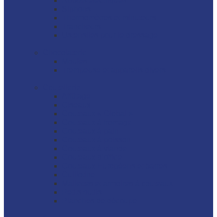
Robots électriques
Siphons
Thermomètres et minuteurs
Trancheurs
Ustensiles pour le dressage
Chocolaterie
Moules
Trempeuse et appareils divers
Coutellerie
Affûtage
Ciseaux
Couteaux « Global »
Couteaux à fromage
Couteaux à pain
Couteaux à poisson
Couteaux à viande
Couteaux d’office
Couteaux Européens et barres
Guillotine
Mallettes et armoires à couteaux
Petits outils
Planches de découpe