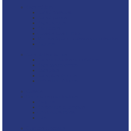
Bacs métiers
Bacs à diviseuse
Bacs à pâtons
Bacs traiteurs
Bannetons
Caisses liaison froide
Mannes à pain – caisses viennoiseries
Pâtières
Bacs petits volumes
Bacs empilables emboîtables
Bacs gastronormes
Bacs plats
Bacs plats témoins
Boîtes hermétiques
Caisses
Contenants pour liquides
Baquets
Bonbonnes et jerricans
Conteneurs ronds
Fûts
Cuvettes et sceaux