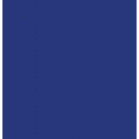
Ustensiles à décor fin
Cuisson
Accessoires inox
Appareils de cuisson
Bacs gastro inox
Batterie de cuisine aluminium
Batterie de cuisine cuivre
Batterie de cuisine inox
Batterie tôle
Cuiseurs
Fonte émaillée
Grill
Plats à rôtir
Poêles anti-adhésives
Ustensiles
Préparation
Appareils manuels
Balance cuisine
Batteurs-mélangeurs-mixeurs
Machines sous vide
Mise en place
Mixeur plongeant professionnel