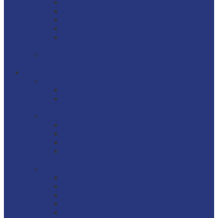
Boulangerie et sandwicherie
Chocolat, sucre et glace
Formations professionnelles
Livre sur la pâtisserie
Livres sur la cuisine
Pièces détachées Matfer
Bacs et contenants
Bacs de distribution
Bacs à bec
Bacs à ingrédients
Bacs de stockage renforcés
Bacs avec couvercle intégré
Bacs renforcés 12 L à 55 L
Bacs renforcés Gilactiv 12 L à 55 L
Bacs renforcés HACCP de 12 L à 55 L
Bacs grands volumes
Bacs 100 à 500 litres
Bacs avec roues 100 à 500 litres
Bacs comporte
Bacs double-paroi – 310 et 500 litres
Bacs semi-cylindriques 75 à 220 litres