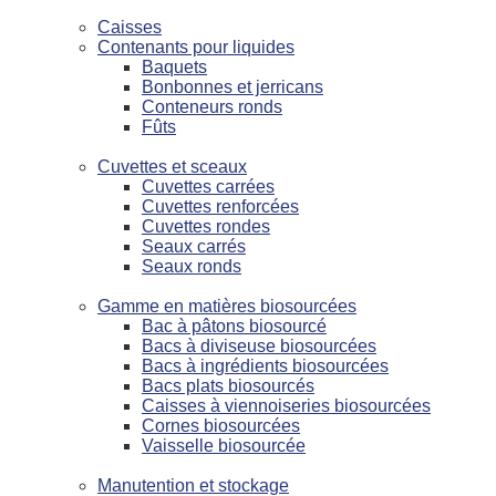
Caisses
Contenants pour liquides
Baquets
Bonbonnes et jerricans
Conteneurs ronds
Fûts
Cuvettes et sceaux
Cuvettes carrées
Cuvettes renforcées
Cuvettes rondes
Seaux carrés
Seaux ronds
Gamme en matières biosourcées
Bac à pâtons biosourcé
Bacs à diviseuse biosourcées
Bacs à ingrédients biosourcées
Bacs plats biosourcés
Caisses à viennoiseries biosourcées
Cornes biosourcées
Vaisselle biosourcée
Manutention et stockage