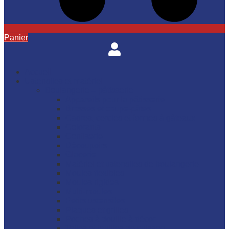
Panier
Accueil
Ustensiles et matériel
Boulangerie – pâtisserie
Appareils pour la pâtisserie
Brosses et coupe-pâtes
Cadres, cercles et formes à gâteaux
Colorants
Confiserie
Découpoirs
Glacerie
Matériel et ustensiles de boulangerie
Moules flexibles
Moules rigides
Multi-moules
Petits ustensiles
Plaques et grilles
Poches à douille à décor
Toiles et feuilles de cuisson