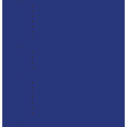
Stockage manutention
Bacs Alto +
Bacs Cristal +
Bacs Europe et divers
Bacs Modulus
Casiers de lavage
Charriots et rayonnage
Conteneurs isothermes
Service en boutique
Etiquetage et affichage
Glacerie
Plats et guéridons
Ustensiles de service
Hygiène, entretien et protection
Aspirateurs
Lavage des mains
Matériel-produits d’entretien
Sanitaires
Traitement des nuisibles
Tri des déchets
Vêtements de protection
Librairie