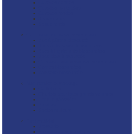
Cuvettes carrées
Cuvettes renforcées
Cuvettes rondes
Seaux carrés
Seaux ronds
Gamme en matières biosourcées
Bac à pâtons biosourcé
Bacs à diviseuse biosourcées
Bacs à ingrédients biosourcées
Bacs plats biosourcés
Caisses à viennoiseries biosourcées
Cornes biosourcées
Vaisselle biosourcée
Manutention et stockage
Caillebotis
Chariots pour bacs grands volumes
Échelle pâtissière
Palettes
Socles rouleurs
Petit matériel
Brosserie
Étiquettes – signalétique