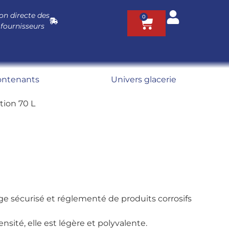
on directe des
0
 fournisseurs
ontenants
Univers glacerie
ntion 70 L
age sécurisé et réglementé de produits corrosifs
té, elle est légère et polyvalente.