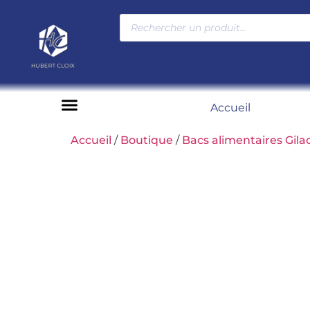
Accueil
Moyens de paiement
Accueil
/
Boutique
/
Bacs alimentaires Gila