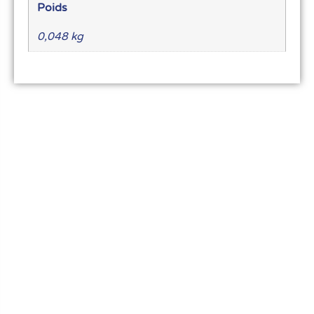
Poids
0,048 kg
Le meilleur du matériel pour vos recettes
« Découvrez notre expertise culinaire ! Nous
avons soigneusement choisi les meilleurs
ustensiles et matériel pour les pros et
passionnés de cuisine, pâtisserie et glace.
Élevez votre art culinaire avec nous. »