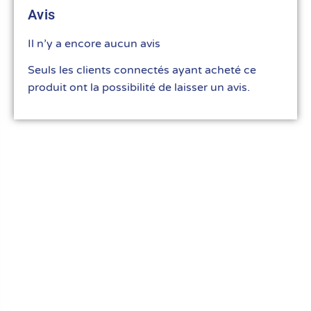
Avis
Il n’y a encore aucun avis
Seuls les clients connectés ayant acheté ce
produit ont la possibilité de laisser un avis.
Le meilleur du matériel pour vos recettes
« Découvrez notre expertise culinaire ! Nous
avons soigneusement choisi les meilleurs
ustensiles et matériel pour les pros et
passionnés de cuisine, pâtisserie et glace.
Élevez votre art culinaire avec nous. »