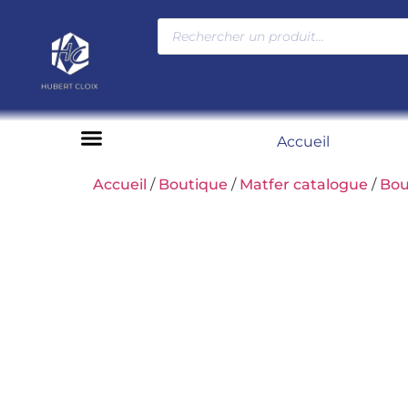
Accueil
Moyens de paiement
Accueil
/
Boutique
/
Matfer catalogue
/
Bou