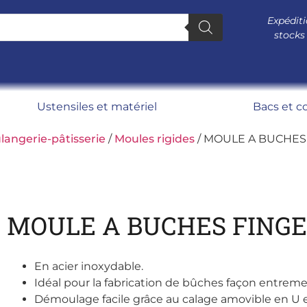
Expéditi
stocks
Ustensiles et matériel
Bacs et c
langerie-pâtisserie
/
Moules rigides
/ MOULE A BUCHES
MOULE A BUCHES FINGE
En acier inoxydable.
Idéal pour la fabrication de bûches façon entreme
Démoulage facile grâce au calage amovible en U e