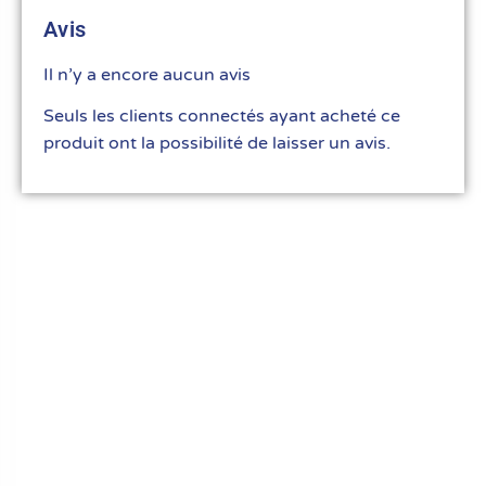
Avis
Il n’y a encore aucun avis
Seuls les clients connectés ayant acheté ce
produit ont la possibilité de laisser un avis.
Le meilleur du matériel pour vos recettes
« Découvrez notre expertise culinaire ! Nous
avons soigneusement choisi les meilleurs
ustensiles et matériel pour les pros et
passionnés de cuisine, pâtisserie et glace.