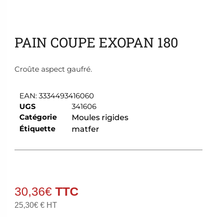
Ajouter aux favoris
PAIN COUPE EXOPAN 180
Croûte aspect gaufré.
EAN:
3334493416060
UGS
341606
Catégorie
Moules rigides
Étiquette
matfer
30,36
€
25,30
€
€ HT