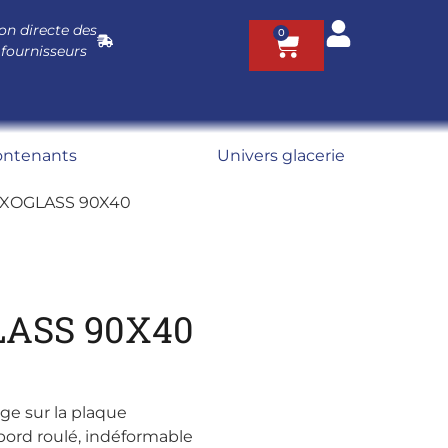
on directe des
0
 fournisseurs
ontenants
Univers glacerie
EXOGLASS 90X40
LASS 90X40
age sur la plaque
bord roulé, indéformable