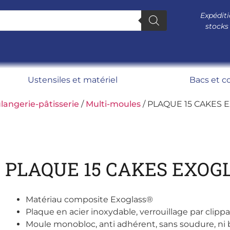
Expéditi
stocks
Ustensiles et matériel
Bacs et c
langerie-pâtisserie
/
Multi-moules
/ PLAQUE 15 CAKES 
PLAQUE 15 CAKES EXOG
Matériau composite Exoglass®
Plaque en acier inoxydable, verrouillage par clipp
Moule monobloc, anti adhérent, sans soudure, ni 