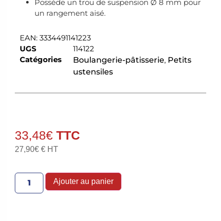
Possède un trou de suspension Ø 8 mm pour
un rangement aisé.
EAN:
3334491141223
UGS
114122
Catégories
Boulangerie-pâtisserie
,
Petits
ustensiles
33,48
€
27,90
€
€ HT
Ajouter au panier