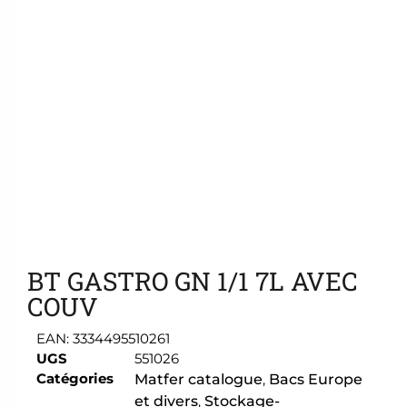
Ajouter aux favoris
BT GASTRO GN 1/1 7L AVEC
COUV
EAN:
3334495510261
UGS
551026
Catégories
Matfer catalogue
,
Bacs Europe
et divers
,
Stockage-