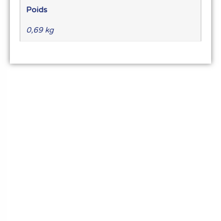
Poids
0,69 kg
Le meilleur du matériel pour vos recettes
« Découvrez notre expertise culinaire ! Nous
avons soigneusement choisi les meilleurs
ustensiles et matériel pour les pros et
passionnés de cuisine, pâtisserie et glace.
Élevez votre art culinaire avec nous. »