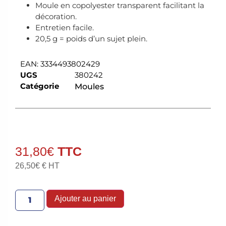
Moule en copolyester transparent facilitant la
décoration.
Entretien facile.
20,5 g = poids d’un sujet plein.
EAN:
3334493802429
UGS
380242
Catégorie
Moules
31,80
€
26,50
€
€ HT
Ajouter au panier