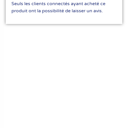
Seuls les clients connectés ayant acheté ce
produit ont la possibilité de laisser un avis.
Le meilleur du matériel pour vos recettes
« Découvrez notre expertise culinaire ! Nous
avons soigneusement choisi les meilleurs
ustensiles et matériel pour les pros et
passionnés de cuisine, pâtisserie et glace.
Élevez votre art culinaire avec nous. »
Liens rapides