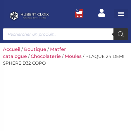
0
Ustensile
Bacs et
Univers g
Accueil
/
Boutique
/
Matfer
catalogue
/
Chocolaterie
/
Moules
/ PLAQUE 24 DEMI
SPHERE D32 COPO