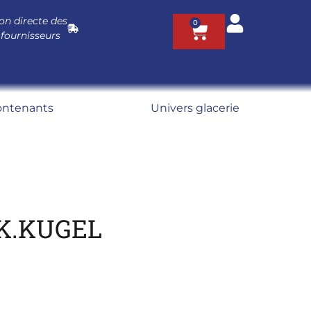
on directe des
0
 fournisseurs
ontenants
Univers glacerie
 K.KUGEL