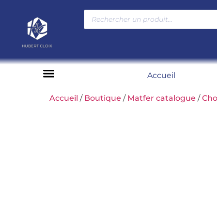
Accueil
Moyens de paiement
Accueil
/
Boutique
/
Matfer catalogue
/
Cho