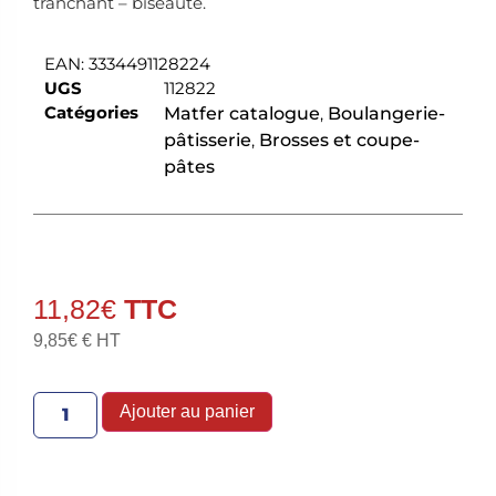
tranchant – biseauté.
EAN:
3334491128224
UGS
112822
Catégories
Matfer catalogue
,
Boulangerie-
pâtisserie
,
Brosses et coupe-
pâtes
11,82
€
9,85
€
€ HT
Ajouter au panier