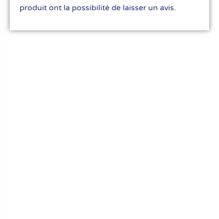
produit ont la possibilité de laisser un avis.
Le meilleur du matériel pour vos recettes
« Découvrez notre expertise culinaire ! Nous
avons soigneusement choisi les meilleurs
ustensiles et matériel pour les pros et
passionnés de cuisine, pâtisserie et glace.
Élevez votre art culinaire avec nous. »
Liens rapides