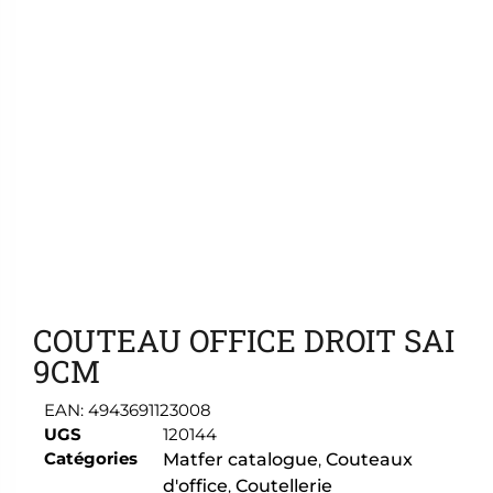
Ajouter aux favoris
COUTEAU OFFICE DROIT SAI
9CM
EAN:
4943691123008
UGS
120144
Catégories
Matfer catalogue
,
Couteaux
d'office
,
Coutellerie