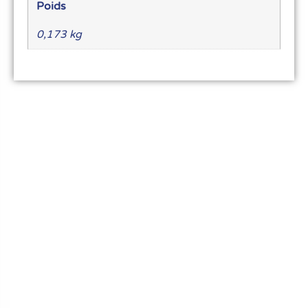
Poids
0,173 kg
Le meilleur du matériel pour vos recettes
« Découvrez notre expertise culinaire ! Nous
avons soigneusement choisi les meilleurs
ustensiles et matériel pour les pros et
passionnés de cuisine, pâtisserie et glace.
Élevez votre art culinaire avec nous. »