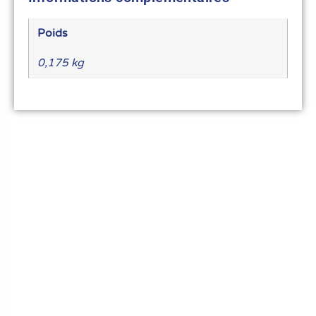
Poids
0,175 kg
Le meilleur du matériel pour vos recettes
« Découvrez notre expertise culinaire ! Nous
avons soigneusement choisi les meilleurs
ustensiles et matériel pour les pros et
passionnés de cuisine, pâtisserie et glace.
Élevez votre art culinaire avec nous. »