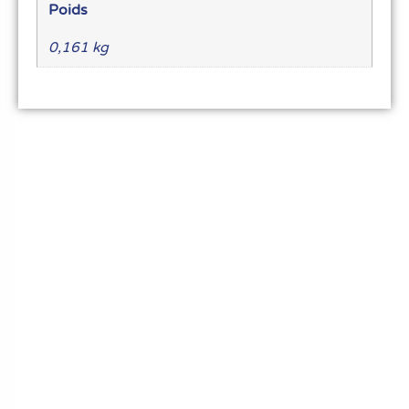
Poids
0,161 kg
Le meilleur du matériel pour vos recettes
« Découvrez notre expertise culinaire ! Nous
avons soigneusement choisi les meilleurs
ustensiles et matériel pour les pros et
passionnés de cuisine, pâtisserie et glace.
Élevez votre art culinaire avec nous. »