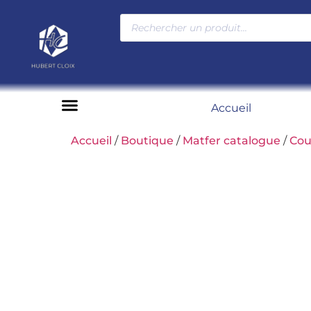
Accueil
Moyens de paiement
Accueil
/
Boutique
/
Matfer catalogue
/
Cou