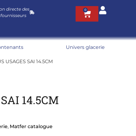
on directe des
0
 fournisseurs
ontenants
Univers glacerie
S USAGES SAI 14.5CM
SAI 14.5CM
erie
,
Matfer catalogue