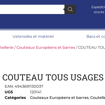
Expéditi
stocks
Ustensiles et matériel
Bacs et c
tellerie
/
Couteaux Européens et barres
/ COUTEAU TOU
COUTEAU TOUS USAGES 
EAN:
4943691130037
UGS
120141
Catégories
Couteaux Européens et barres
,
Coutell