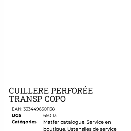
Ajouter aux favoris
CUILLERE PERFORÉE
TRANSP COPO
EAN:
3334496501138
UGS
650113
Catégories
Matfer catalogue
,
Service en
boutique
,
Ustensiles de service