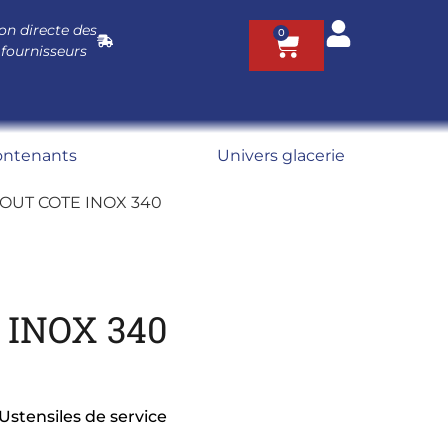
on directe des
0
 fournisseurs
ontenants
Univers glacerie
OUT COTE INOX 340
 INOX 340
Ustensiles de service