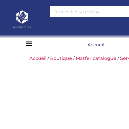
Accueil
Moyens de paiement
Accueil
/
Boutique
/
Matfer catalogue
/
Ser