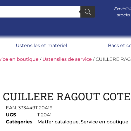
Expéditi
stocks
Ustensiles et matériel
Bacs et c
vice en boutique
/
Ustensiles de service
/ CUILLERE RAG
CUILLERE RAGOUT COTE
EAN:
3334491120419
UGS
112041
Catégories
Matfer catalogue
,
Service en boutique
,