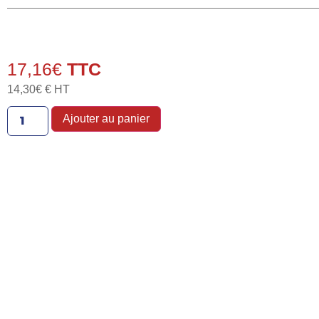
17,16
€
14,30
€
€ HT
Ajouter au panier