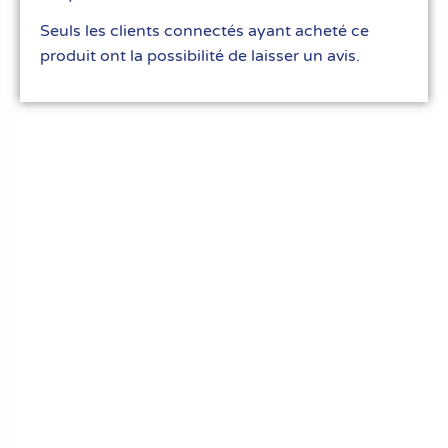
Seuls les clients connectés ayant acheté ce
produit ont la possibilité de laisser un avis.
Le meilleur du matériel pour vos recettes
« Découvrez notre expertise culinaire ! Nous
avons soigneusement choisi les meilleurs
ustensiles et matériel pour les pros et
passionnés de cuisine, pâtisserie et glace.
Élevez votre art culinaire avec nous. »