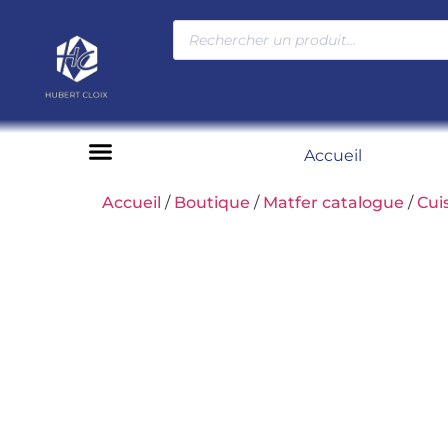
Accueil
Moyens de paiement
Accueil
/
Boutique
/
Matfer catalogue
/
Cui