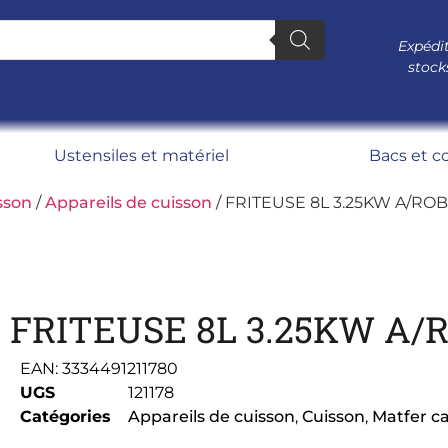
Expédit
stock
Ustensiles et matériel
Bacs et c
sson
/
Appareils de cuisson
/ FRITEUSE 8L 3.25KW A/ROB
FRITEUSE 8L 3.25KW A/
EAN:
3334491211780
UGS
121178
Catégories
Appareils de cuisson
,
Cuisson
,
Matfer c