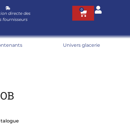
0
ion directe des
s fournisseurs
ontenants
Univers glacerie
ROB
atalogue