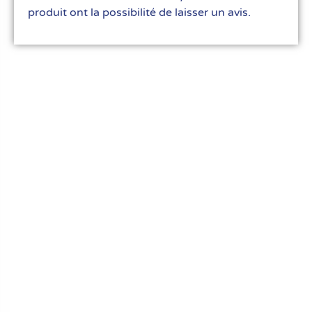
produit ont la possibilité de laisser un avis.
Le meilleur du matériel pour vos recettes
« Découvrez notre expertise culinaire ! Nous
avons soigneusement choisi les meilleurs
ustensiles et matériel pour les pros et
passionnés de cuisine, pâtisserie et glace.
Élevez votre art culinaire avec nous. »
Liens rapides