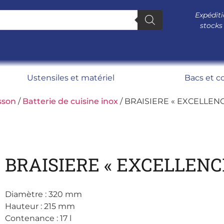
Expéditi
stocks
Ustensiles et matériel
Bacs et c
sson
/
Batterie de cuisine inox
/ BRAISIERE « EXCELLENCE
BRAISIERE « EXCELLENCE
Diamètre : 320 mm
Hauteur : 215 mm
Contenance : 17 l