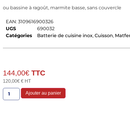
ou bassine à ragoût, marmite basse, sans couvercle
EAN:
3109616900326
UGS
690032
Catégories
Batterie de cuisine inox
,
Cuisson
,
Matfe
144,00
€
120,00
€
€ HT
Ajouter au panier