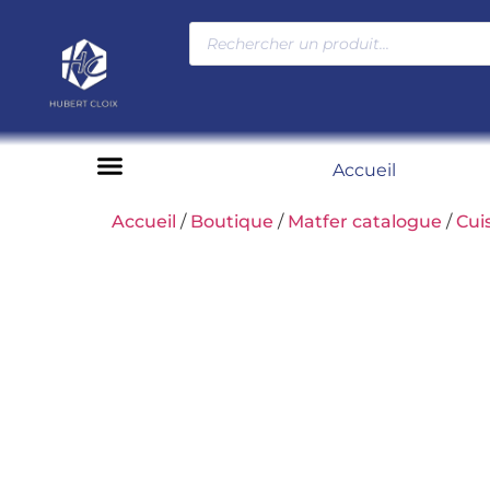
Accueil
Moyens de paiement
Accueil
/
Boutique
/
Matfer catalogue
/
Cui