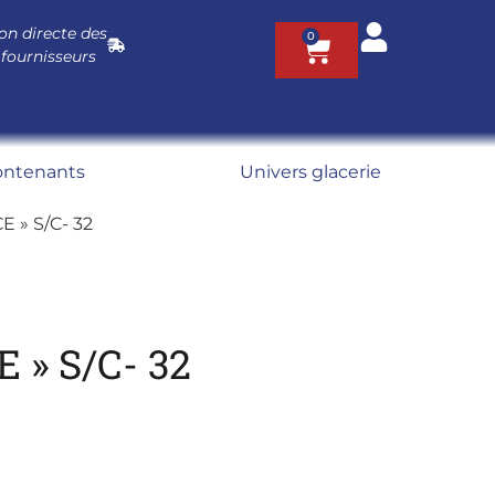
on directe des
0
 fournisseurs
ontenants
Univers glacerie
 » S/C- 32
 » S/C- 32