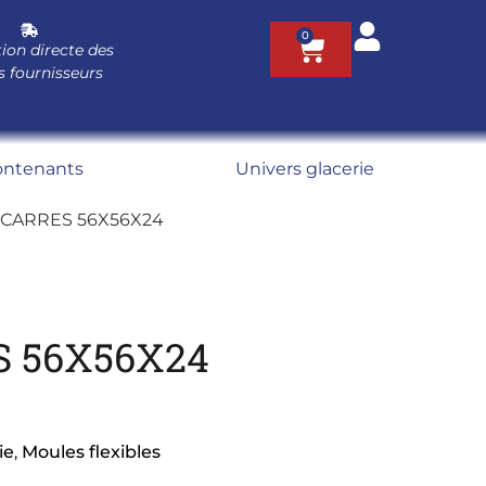
0
ion directe des
s fournisseurs
ontenants
Univers glacerie
 CARRES 56X56X24
S 56X56X24
ie
,
Moules flexibles