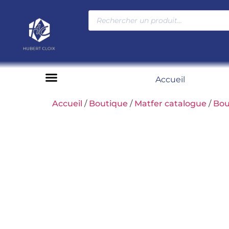
Accueil
Moyens de paiement
Accueil
/
Boutique
/
Matfer catalogue
/
Bou