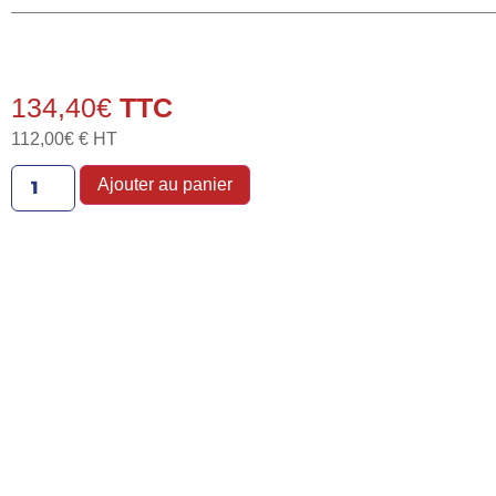
134,40
€
112,00
€
€ HT
Ajouter au panier