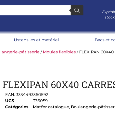
Expédit
stock
Ustensiles et matériel
Bacs et c
langerie-pâtisserie
/
Moules flexibles
/ FLEXIPAN 60X40
FLEXIPAN 60X40 CARRE
EAN:
3334493360592
UGS
336059
Catégories
Matfer catalogue
,
Boulangerie-pâtisser