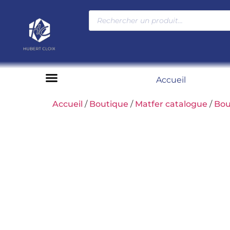
Accueil
Moyens de paiement
Accueil
/
Boutique
/
Matfer catalogue
/
Bou