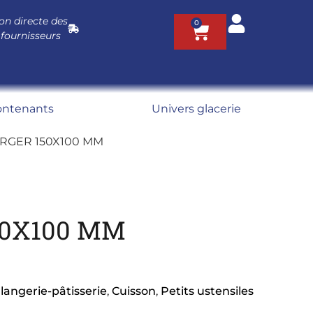
on directe des
0
 fournisseurs
ontenants
Univers glacerie
RGER 150X100 MM
50X100 MM
langerie-pâtisserie
,
Cuisson
,
Petits ustensiles