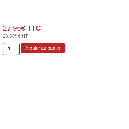
27,96
€
23,30
€
€ HT
Ajouter au panier