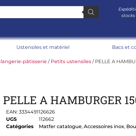
Expéditi
stocks
Ustensiles et matériel
Bacs et c
langerie-pâtisserie
/
Petits ustensiles
/ PELLE A HAMBU
PELLE A HAMBURGER 1
EAN:
3334491126626
UGS
112662
Catégories
Matfer catalogue
,
Accessoires inox
,
Bou