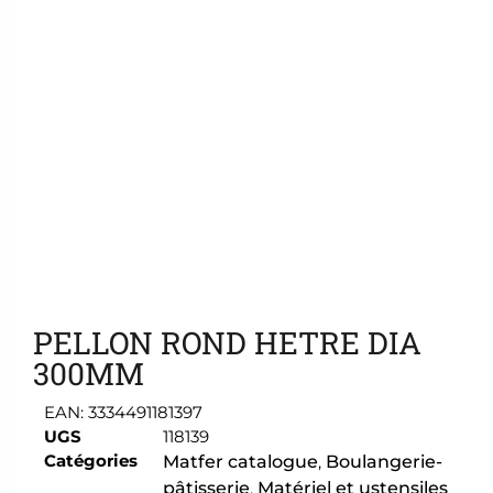
Ajouter aux favoris
PELLON ROND HETRE DIA
300MM
EAN:
3334491181397
UGS
118139
Catégories
Matfer catalogue
,
Boulangerie-
pâtisserie
,
Matériel et ustensiles