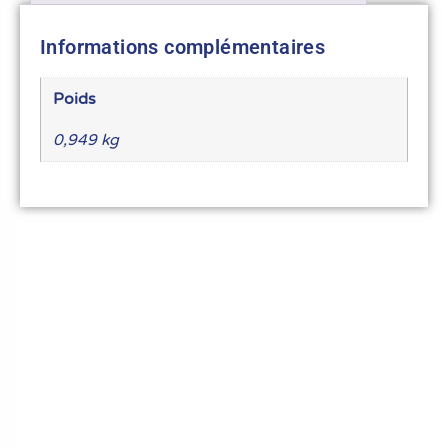
Informations complémentaires
Poids
0,949 kg
Le meilleur du matériel pour vos recettes
« Découvrez notre expertise culinaire ! Nous
avons soigneusement choisi les meilleurs
ustensiles et matériel pour les pros et