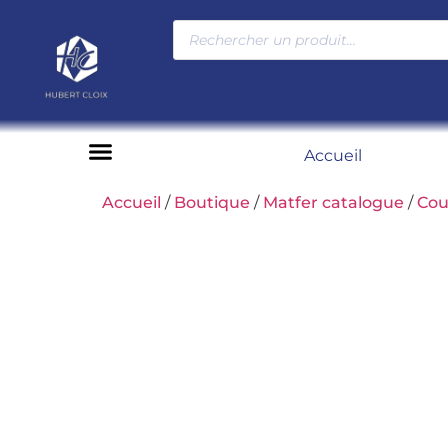
Accueil
Moyens de paiement
Accueil
/
Boutique
/
Matfer catalogue
/
Cou