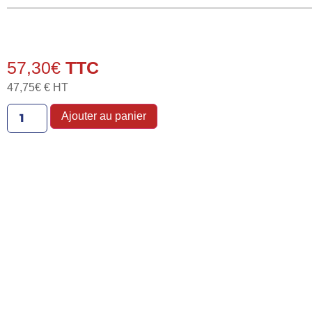
57,30
€
47,75
€
€ HT
Ajouter au panier