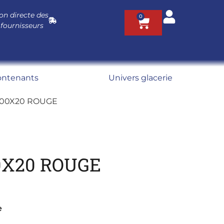
on directe des
0
 fournisseurs
ontenants
Univers glacerie
400X20 ROUGE
0X20 ROUGE
e