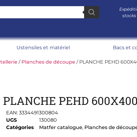
Expéditi
stocks
Ustensiles et matériel
Bacs et c
tellerie
/
Planches de découpe
/ PLANCHE PEHD 600X
PLANCHE PEHD 600X40
EAN:
3334491300804
UGS
130080
Catégories
Matfer catalogue
,
Planches de découp