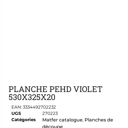
Ajouter aux favoris
PLANCHE PEHD VIOLET
530X325X20
EAN:
3334492702232
UGS
270223
Catégories
Matfer catalogue
,
Planches de
découpe