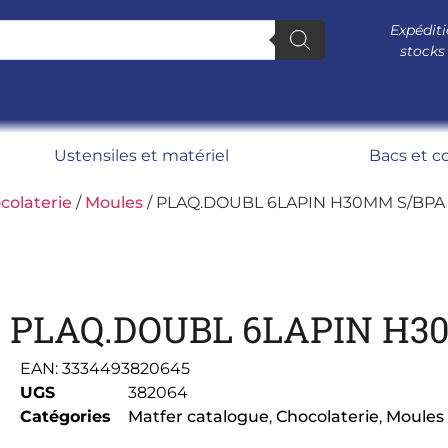
Expéditi
stocks
Ustensiles et matériel
Bacs et c
colaterie
/
Moules
/ PLAQ.DOUBL 6LAPIN H30MM S/BPA
PLAQ.DOUBL 6LAPIN H3
EAN:
3334493820645
UGS
382064
Catégories
Matfer catalogue
,
Chocolaterie
,
Moules