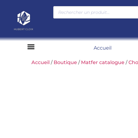
Accueil
Moyens de paiement
Accueil
/
Boutique
/
Matfer catalogue
/
Cho