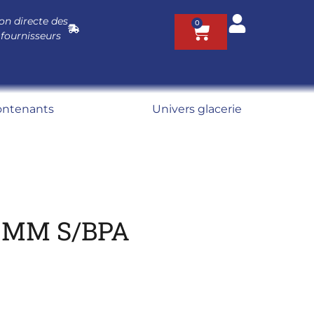
on directe des
0
 fournisseurs
ontenants
Univers glacerie
0MM S/BPA