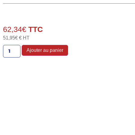
62,34
€
51,95
€
€ HT
Ajouter au panier