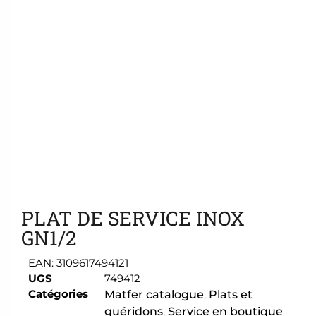
Ajouter aux favoris
PLAT DE SERVICE INOX
GN1/2
EAN:
3109617494121
UGS
749412
Catégories
Matfer catalogue
,
Plats et
guéridons
,
Service en boutique