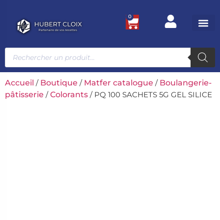
0
Ustensile
Bacs et
Univers g
Accueil
/
Boutique
/
Matfer catalogue
/
Boulangerie-
pâtisserie
/
Colorants
/ PQ 100 SACHETS 5G GEL SILICE