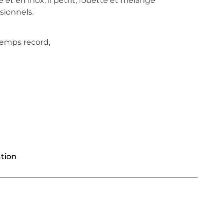
 et en inox, il pétrit, fouette et mélange
sionnels.
temps record,
tion