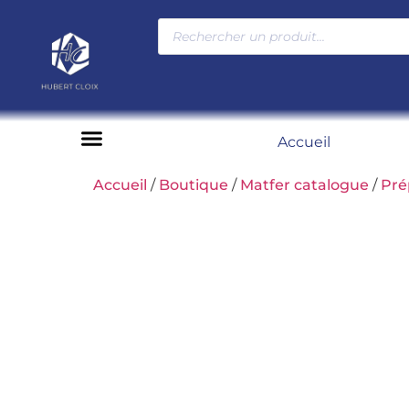
Accueil
Moyens de paiement
Accueil
/
Boutique
/
Matfer catalogue
/
Pré