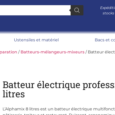
Expéditi
stocks
Ustensiles et matériel
Bacs et c
paration
/
Batteurs-mélangeurs-mixeurs
/ Batteur élect
Batteur électrique profes
litres
L’Alphamix 8 litres est un batteur électrique multifonc