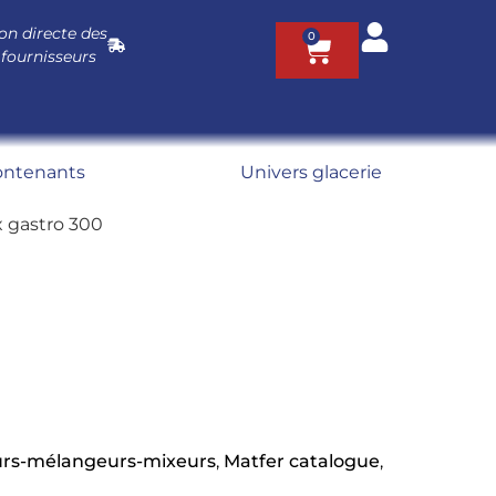
on directe des
0
 fournisseurs
ontenants
Univers glacerie
 gastro 300
urs-mélangeurs-mixeurs
,
Matfer catalogue
,