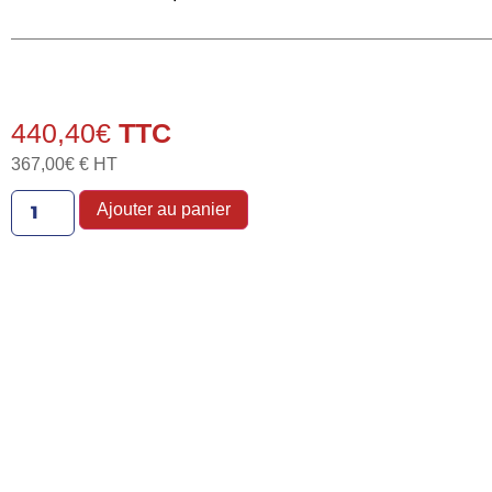
440,40
€
367,00
€
€ HT
Ajouter au panier