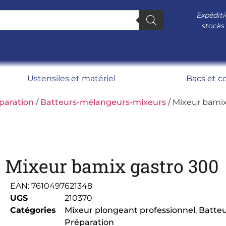
Expéditi
stocks
Ustensiles et matériel
Bacs et c
paration
/
Batteurs-mélangeurs-mixeurs
/ Mixeur bamix
Mixeur bamix gastro 300
EAN:
7610497621348
UGS
210370
Catégories
Mixeur plongeant professionnel
,
Batte
Préparation