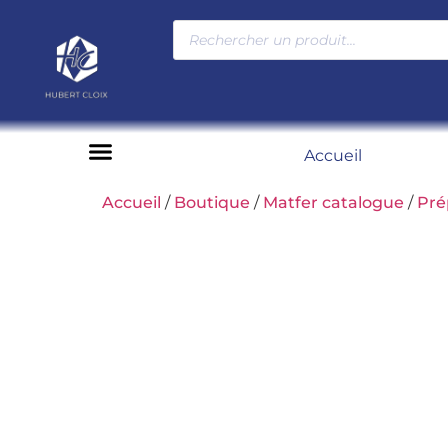
Accueil
Moyens de paiement
Accueil
/
Boutique
/
Matfer catalogue
/
Pré