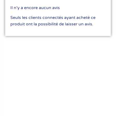
Il n’y a encore aucun avis
Seuls les clients connectés ayant acheté ce
produit ont la possibilité de laisser un avis.
Le meilleur du matériel pour vos recettes
« Découvrez notre expertise culinaire ! Nous
avons soigneusement choisi les meilleurs
ustensiles et matériel pour les pros et
passionnés de cuisine, pâtisserie et glace.
Élevez votre art culinaire avec nous. »