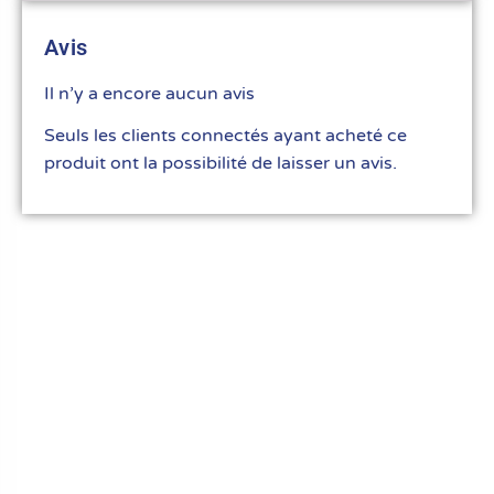
Avis
Il n’y a encore aucun avis
Seuls les clients connectés ayant acheté ce
produit ont la possibilité de laisser un avis.
Le meilleur du matériel pour vos recettes
« Découvrez notre expertise culinaire ! Nous
avons soigneusement choisi les meilleurs
ustensiles et matériel pour les pros et
passionnés de cuisine, pâtisserie et glace.