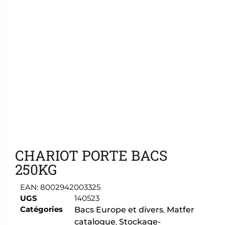
Ajouter aux favoris
CHARIOT PORTE BACS
250KG
EAN:
8002942003325
UGS
140523
Catégories
Bacs Europe et divers
,
Matfer
catalogue
,
Stockage-