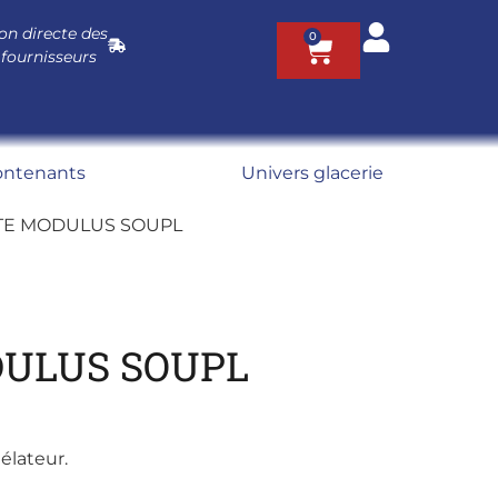
on directe des
0
 fournisseurs
ontenants
Univers glacerie
BTE MODULUS SOUPL
DULUS SOUPL
élateur.