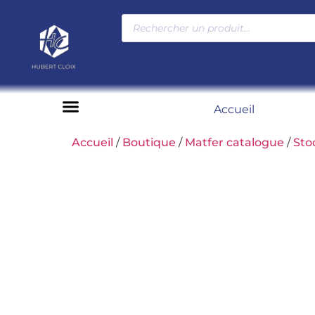
Accueil
Moyens de paiement
Accueil
/
Boutique
/
Matfer catalogue
/
Sto