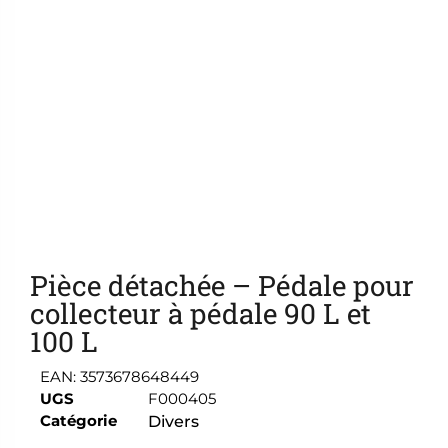
Ajouter aux favoris
Pièce détachée – Pédale pour
collecteur à pédale 90 L et
100 L
EAN:
3573678648449
UGS
F000405
Catégorie
Divers