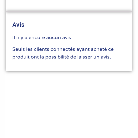
Avis
Il n’y a encore aucun avis
Seuls les clients connectés ayant acheté ce
produit ont la possibilité de laisser un avis.
Le meilleur du matériel pour vos recettes
« Découvrez notre expertise culinaire ! Nous
avons soigneusement choisi les meilleurs