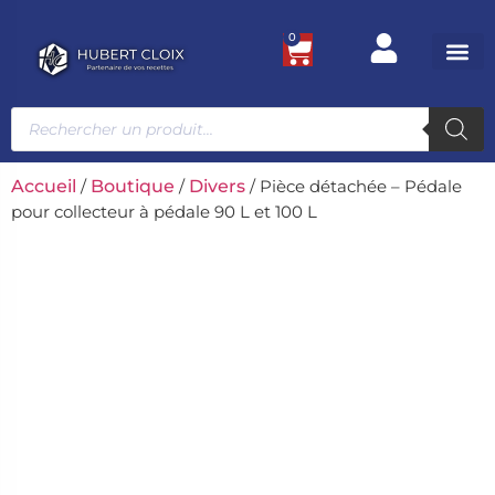
0
Ustensile
Bacs et
Univers g
Accueil
/
Boutique
/
Divers
/ Pièce détachée – Pédale
pour collecteur à pédale 90 L et 100 L