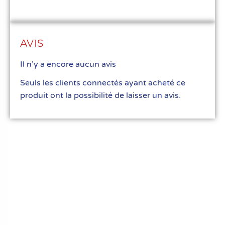
AVIS
Il n’y a encore aucun avis
Seuls les clients connectés ayant acheté ce
produit ont la possibilité de laisser un avis.
Le meilleur du matériel pour vos recettes
« Découvrez notre expertise culinaire ! Nous
avons soigneusement choisi les meilleurs