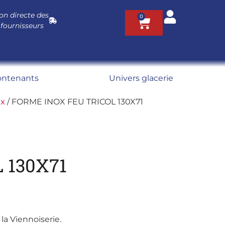
on directe des
0
 fournisseurs
ontenants
Univers glacerie
ux
/ FORME INOX FEU TRICOL 130X71
 130X71
la Viennoiserie.