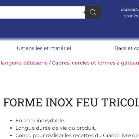
Expéditi
stocks
Ustensiles et matériel
Bacs et c
langerie-pâtisserie
/
Cadres, cercles et formes à gâtea
FORME INOX FEU TRICOL
En acier inoxydable.
Longue durée de vie du produit.
Conçu pour réaliser les recettes du Grand Livre de 