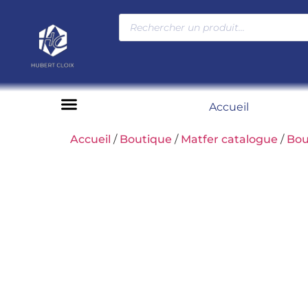
Accueil
Moyens de paiement
Accueil
/
Boutique
/
Matfer catalogue
/
Bou