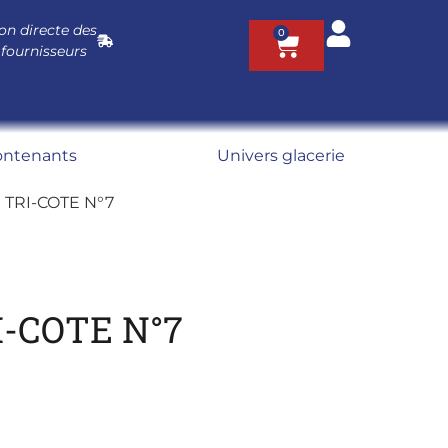
on directe des
0
 fournisseurs
ontenants
Univers glacerie
 TRI-COTE N°7
I-COTE N°7