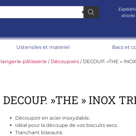
Expéditi
stocks
Ustensiles et matériel
Bacs et c
langerie-pâtisserie
/
Découpoirs
/ DECOUP. »THE » INOX
DECOUP. »THE » INOX TR
Découpoir en acier inoxydable.
Idéal pour la découpe de vos biscuits secs.
Tranchant biseauté.