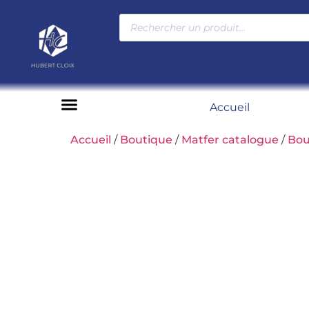
Accueil
Moyens de paiement
Accueil
/
Boutique
/
Matfer catalogue
/
Bou