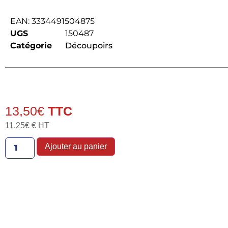
EAN:
3334491504875
UGS
150487
Catégorie
Découpoirs
13,50
€
11,25
€
€ HT
Ajouter au panier