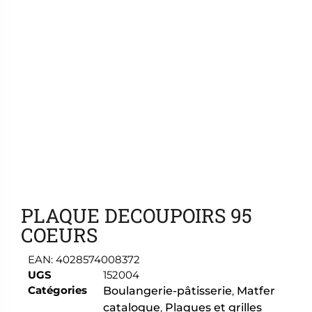
Ajouter aux favoris
PLAQUE DECOUPOIRS 95
COEURS
EAN:
4028574008372
UGS
152004
Catégories
Boulangerie-pâtisserie
,
Matfer
catalogue
,
Plaques et grilles