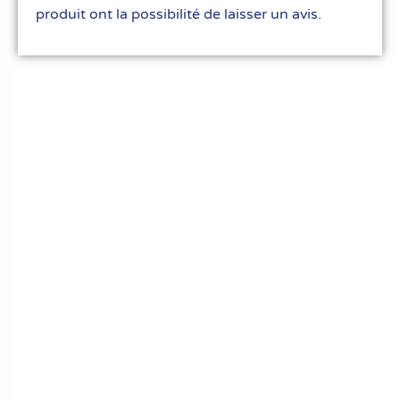
produit ont la possibilité de laisser un avis.
Le meilleur du matériel pour vos recettes
« Découvrez notre expertise culinaire ! Nous
avons soigneusement choisi les meilleurs
ustensiles et matériel pour les pros et
passionnés de cuisine, pâtisserie et glace.
Élevez votre art culinaire avec nous. »
Liens rapides
FAQ