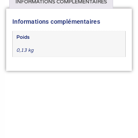
INFORMATIONS COMPLÉMENTAIRES
Informations complémentaires
Poids
0,13 kg
Le meilleur du matériel pour vos recettes
« Découvrez notre expertise culinaire ! Nous
avons soigneusement choisi les meilleurs