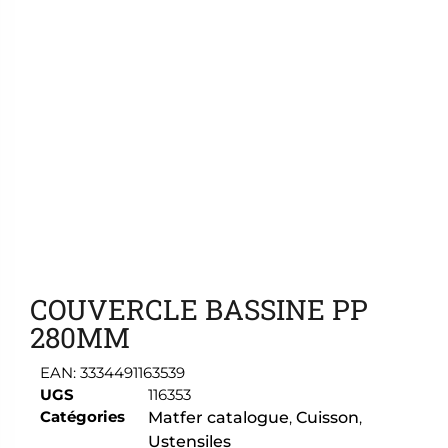
Ajouter aux favoris
COUVERCLE BASSINE PP
280MM
EAN:
3334491163539
UGS
116353
Catégories
Matfer catalogue
,
Cuisson
,
Ustensiles