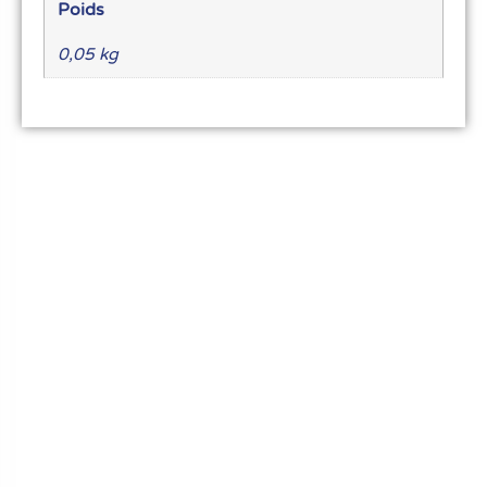
Poids
0,05 kg
Le meilleur du matériel pour vos recettes
« Découvrez notre expertise culinaire ! Nous
avons soigneusement choisi les meilleurs
ustensiles et matériel pour les pros et
passionnés de cuisine, pâtisserie et glace.
Élevez votre art culinaire avec nous. »