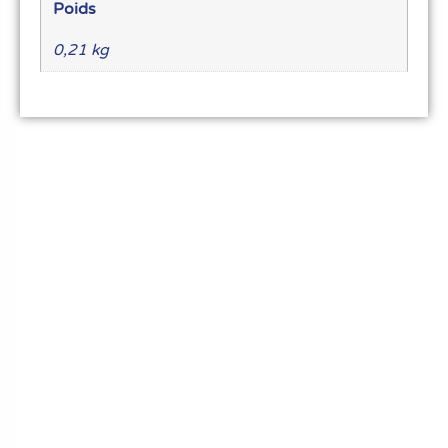
Poids
0,21 kg
Le meilleur du matériel pour vos recettes
« Découvrez notre expertise culinaire ! Nous
avons soigneusement choisi les meilleurs
ustensiles et matériel pour les pros et
passionnés de cuisine, pâtisserie et glace.
Élevez votre art culinaire avec nous. »