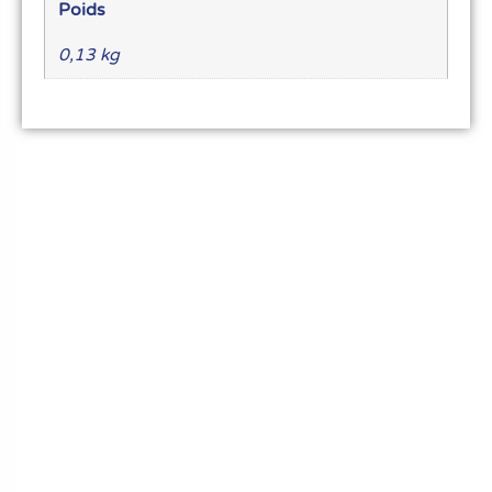
Poids
0,13 kg
Le meilleur du matériel pour vos recettes
« Découvrez notre expertise culinaire ! Nous
avons soigneusement choisi les meilleurs
ustensiles et matériel pour les pros et
passionnés de cuisine, pâtisserie et glace.
Élevez votre art culinaire avec nous. »