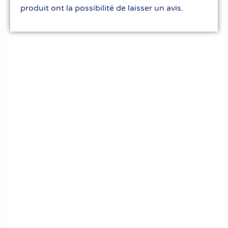
produit ont la possibilité de laisser un avis.
Le meilleur du matériel pour vos recettes
« Découvrez notre expertise culinaire ! Nous
avons soigneusement choisi les meilleurs
ustensiles et matériel pour les pros et
passionnés de cuisine, pâtisserie et glace.
Élevez votre art culinaire avec nous. »
Liens rapides
FAQ